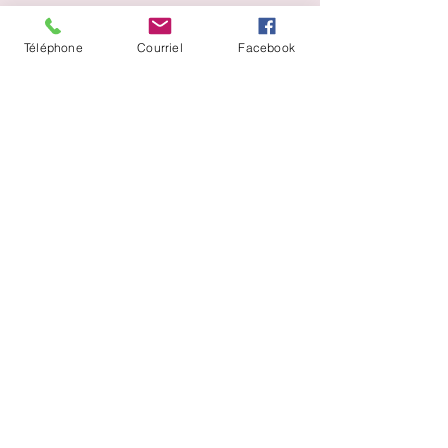
Téléphone
Courriel
Facebook
Devenir bénévole
Voici le formulaire d'information pour
les personnes de coeur, qui ont du
temps à offrir à la Maison le Buisson.
Bienvenue à toi.
Ici ton bien-être nous
tient
vraiment à coeur.