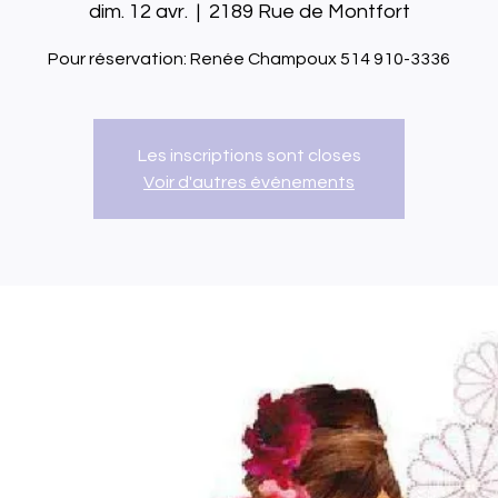
dim. 12 avr.
  |  
2189 Rue de Montfort
Pour réservation: Renée Champoux 514 910-3336
Les inscriptions sont closes
Voir d'autres événements