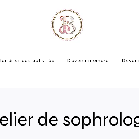
lendrier des activités
Devenir membre
Deveni
elier de sophrolo