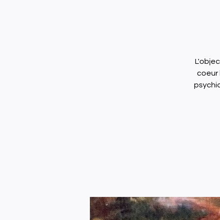
L'obje
coeur 
psychiq