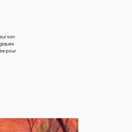
eur son
ogiques
tée pour