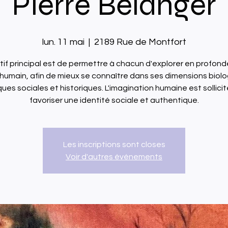
Pierre Bélanger
lun. 11 mai
  |  
2189 Rue de Montfort
ctif principal est de permettre à chacun d'explorer en profond
humain, afin de mieux se connaître dans ses dimensions biol
ues sociales et historiques. L'imagination humaine est sollici
favoriser une identité sociale et authentique.
Les inscriptions sont closes
Voir d'autres événements