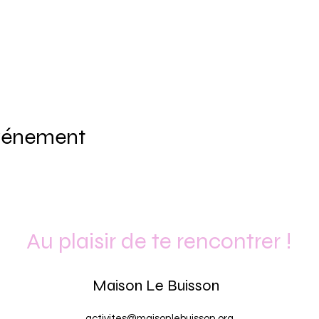
événement
Au plaisir de te rencontrer !
Maison Le Buisson
activites@maisonlebuisson.org